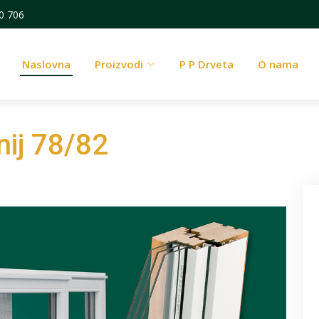
0 706
Naslovna
Proizvodi
P P Drveta
O nama
nij 78/82