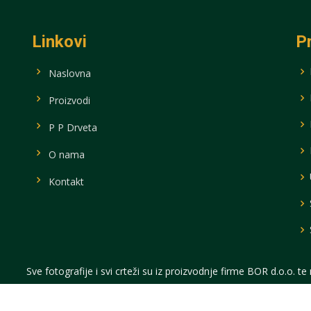
Linkovi
P
Naslovna
Proizvodi
P P Drveta
O nama
Kontakt
vi crteži su iz proizvodnje firme BOR d.o.o. te nije dozvoljeno preuziman