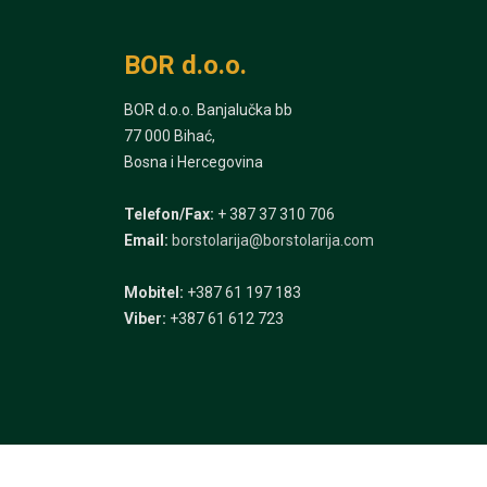
BOR d.o.o.
BOR d.o.o. Banjalučka bb
77 000 Bihać,
Bosna i Hercegovina
Telefon/Fax:
+ 387 37 310 706
Email:
borstolarija@borstolarija.com
Mobitel:
+387 61 197 183
Viber:
+387 61 612 723
Sve fotografije i s