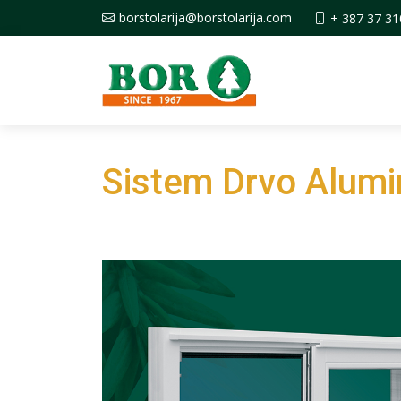
borstolarija@borstolarija.com
+ 387 37 31
Sistem Drvo Alumi