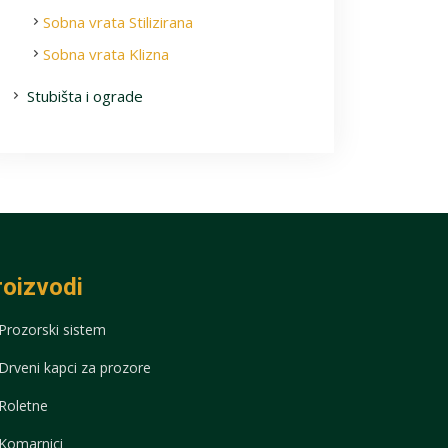
Sobna vrata Stilizirana
Sobna vrata Klizna
Stubišta i ograde
roizvodi
Prozorski sistem
Drveni kapci za prozore
Roletne
Komarnici