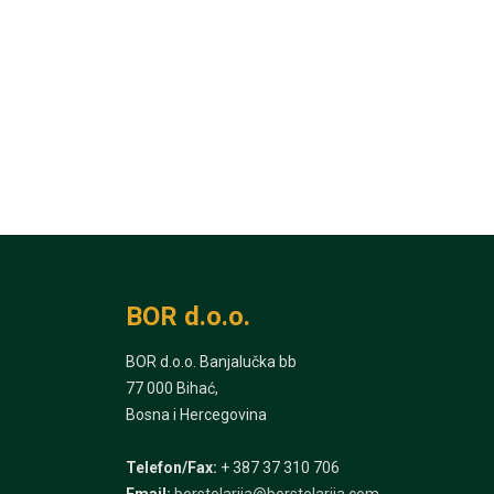
BOR d.o.o.
BOR d.o.o. Banjalučka bb
77 000 Bihać,
Bosna i Hercegovina
Telefon/Fax:
+ 387 37 310 706