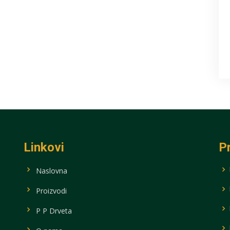
Linkovi
P
Naslovna
Proizvodi
P P Drveta