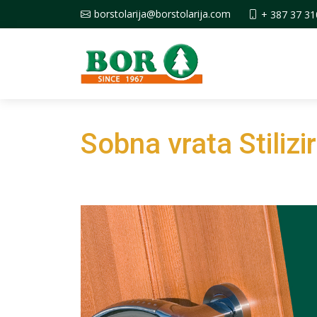
borstolarija@borstolarija.com
+ 387 37 31
Sobna vrata Stilizi