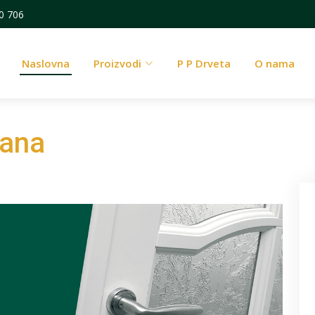
0 706
Naslovna
Proizvodi
P P Drveta
O nama
rana