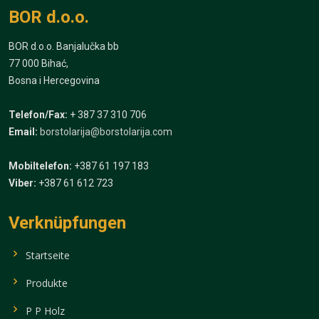
BOR d.o.o.
BOR d.o.o. Banjalučka bb
77 000 Bihać,
Bosna i Hercegovina
Telefon/Fax:
+ 387 37 310 706
Email:
borstolarija@borstolarija.com
Mobiltelefon:
+387 61 197 183
Viber:
+387 61 612 723
Verknüpfungen
Startseite
Produkte
P P Holz