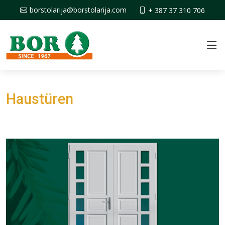
borstolarija@borstolarija.com
+ 387 37 310 706
Haustüren