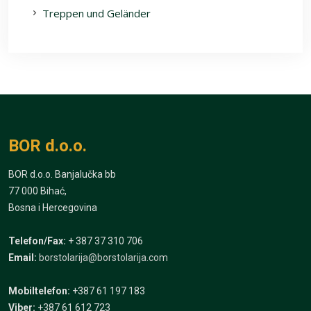
Treppen und Geländer
BOR d.o.o.
BOR d.o.o. Banjalučka bb
77 000 Bihać,
Bosna i Hercegovina
Telefon/Fax:
+ 387 37 310 706
Email:
borstolarija@borstolarija.com
Mobiltelefon:
+387 61 197 183
Viber:
+387 61 612 723