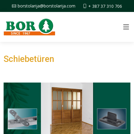
borstolarija@borstolarija.com
+ 387 37 310 706
Schiebetüren