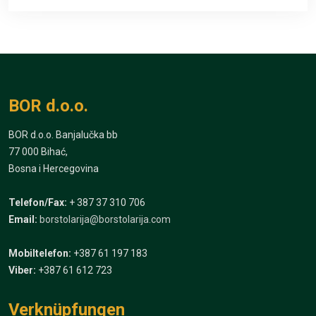
BOR d.o.o.
BOR d.o.o. Banjalučka bb
77 000 Bihać,
Bosna i Hercegovina
Telefon/Fax:
+ 387 37 310 706
Email:
borstolarija@borstolarija.com
Mobiltelefon:
+387 61 197 183
Viber:
+387 61 612 723
Verknüpfungen