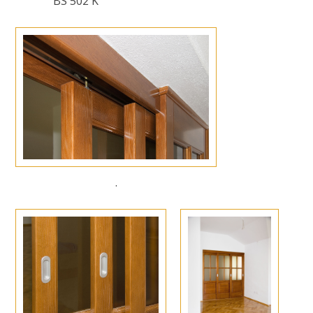
BS 502 K
.